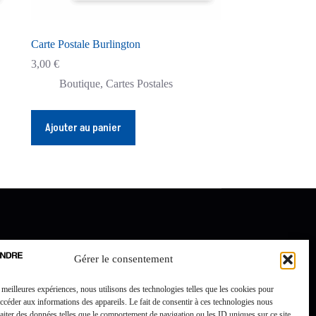
Carte Postale Burlington
3,00
€
Boutique
,
Cartes Postales
Ajouter au panier
Gérer le consentement
s meilleures expériences, nous utilisons des technologies telles que les cookies pour
accéder aux informations des appareils. Le fait de consentir à ces technologies nous
raiter des données telles que le comportement de navigation ou les ID uniques sur ce site.