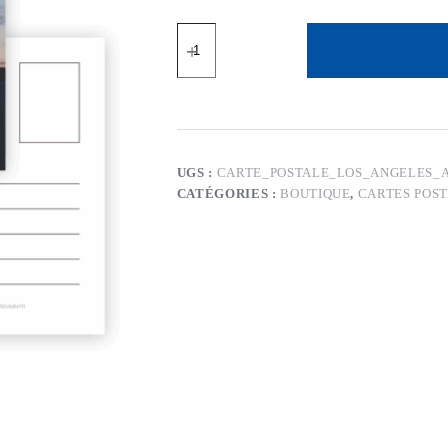
quantité
de
Carte
Postale
Los
Angeles
UGS :
CARTE_POSTALE_LOS_ANGELES_
CATÉGORIES :
BOUTIQUE
,
CARTES POS