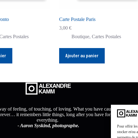
ronto
Carte Postale Paris
3,00
€
Cartes Postales
Boutique
,
Cartes Postales
nier
Ajouter au panier
ay of feeling, of touching, of loving. What you have caught on film
orever… it remembers little things, long after you have forgotten
everything.
- Aaron Syskind, photographe.
Pour offrir le
stocker et/ou 
permettra de t