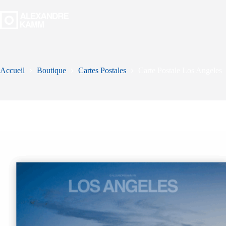
Passer
au
contenu
Accueil
Boutique
Cartes Postales
Carte Postale Los Angeles