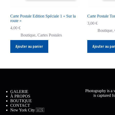
Carte Postale Edition Spéciale 1 « Sur la
Carte Postale To
route »
3,00
€
4,00
€
Boutique
,
Boutique
,
Cartes Postales
Ajouter au panier
Ajouter au pa
Photography is a w
GALERIE
is captured f
À PROPOS
BOUTIQUE
CONTACT
New York City 🇺🇸