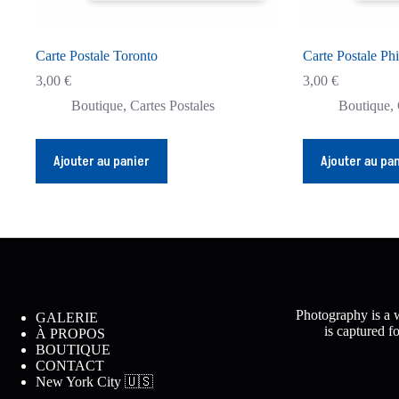
Carte Postale Toronto
Carte Postale Phi
3,00
€
3,00
€
Boutique
,
Cartes Postales
Boutique
,
Ajouter au panier
Ajouter au pa
Photography is a w
GALERIE
is captured f
À PROPOS
BOUTIQUE
CONTACT
New York City 🇺🇸