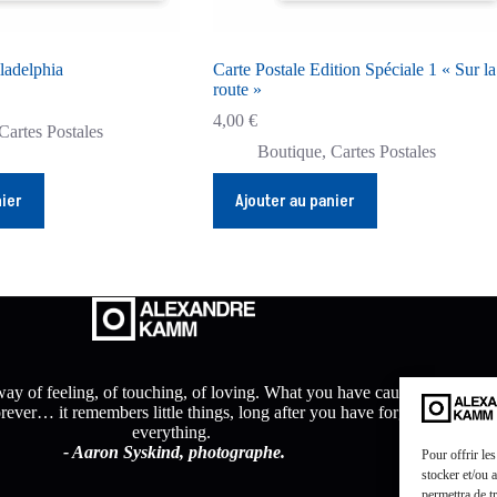
ladelphia
Carte Postale Edition Spéciale 1 « Sur la
route »
4,00
€
Cartes Postales
Boutique
,
Cartes Postales
nier
Ajouter au panier
ay of feeling, of touching, of loving. What you have caught on film
orever… it remembers little things, long after you have forgotten
everything.
- Aaron Syskind, photographe.
Pour offrir le
stocker et/ou 
permettra de t