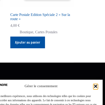
Carte Postale Edition Spéciale 2 « Sur la
route »
4,00
€
Boutique
,
Cartes Postales
Ajouter au panier
Gérer le consentement
s meilleures expériences, nous utilisons des technologies telles que les cookies pour
accéder aux informations des appareils. Le fait de consentir à ces technologies nous
raiter des données telles que le comportement de navigation ou les ID uniques sur ce site.