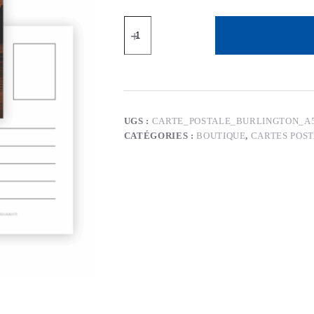
quantité
de
Carte
Postale
Burlington
UGS :
CARTE_POSTALE_BURLINGTON_A
CATÉGORIES :
BOUTIQUE
,
CARTES POS